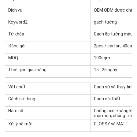
Dịch vụ
OEM ODM được chấp 
Keyword2
gạch tường
Từ khóa
Gạch ốp tường màu v
Đóng gói
2pcs / carton, 40carto
MOQ
100sqm
Thời gian giao hàng
15--25 ngày
Vật chất
Gạch sứ và thủy tinh
Cách sử dụng
Gạch nội thất
Hàm số
Chống axit, kháng khu
mài mòn, chống trượt
Xử lý bề mặt
GLOSSY và MATT