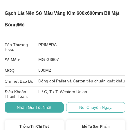
Gạch Lát Nền Sứ Màu Vàng Kim 600x600mm Bề Mặt
Bóng/mờ
Tên Thương
PRIMERA
Hiệu:
MG-G3607
Số Mẫu:
500M2
MOQ:
Đóng gói Pallet và Carton tiêu chuẩn xuất khẩu
Chi Tiết Bao Bì:
Điều Khoản
L / C, T / T, Western Union
Thanh Toán:
Nhận Giá Tốt Nhất
Nói Chuyện Ngay.
Thông Tin Chi Tiết
Mô Tả Sản Phẩm