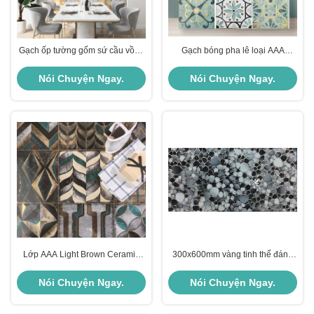
Gạch ốp tường gốm sứ cầu vồng
Gạch bóng pha lê loại AAA
vàng 20x20cm dùng làm nền nội
200x200mm Nâu nhạt
thất
Nói Chuyện Ngay.
Nói Chuyện Ngay.
Lớp AAA Light Brown Ceramic
300x600mm vàng tinh thể đánh
Floor Tile 200x200mm
bóng tường gạch trang trí sang
trọng
Nói Chuyện Ngay.
Nói Chuyện Ngay.