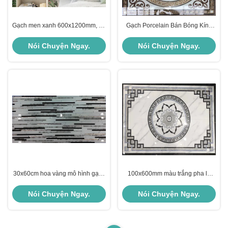
Gạch men xanh 600x1200mm, độ
Gạch Porcelain Bán Bóng Kính
hút nước 0.05% dùng cho sàn nội
600x600mm Loại AAA
thất
Nói Chuyện Ngay.
Nói Chuyện Ngay.
30x60cm hoa vàng mô hình gạch
100x600mm màu trắng pha lê
đánh bóng cho sàn nhà và tường
màu trắng pha lê
Nói Chuyện Ngay.
Nói Chuyện Ngay.