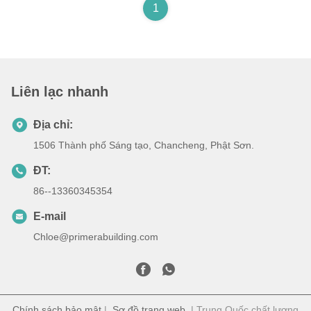
1
Liên lạc nhanh
Địa chỉ:
1506 Thành phố Sáng tạo, Chancheng, Phật Sơn.
ĐT:
86--13360345354
E-mail
Chloe@primerabuilding.com
Chính sách bảo mật
|
Sơ đồ trang web
| Trung Quốc chất lượng