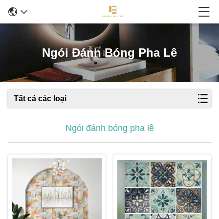
Ngói Đánh Bóng Pha Lê
Tất cả các loại
Ngói đánh bóng pha lê