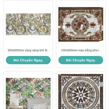
300x600mm vàng vàng tinh thể
100x600mm màu trắng pha lê
mịn gạch cho nội thất & bên
màu trắng pha lê
ngoài
Nói Chuyện Ngay.
Nói Chuyện Ngay.